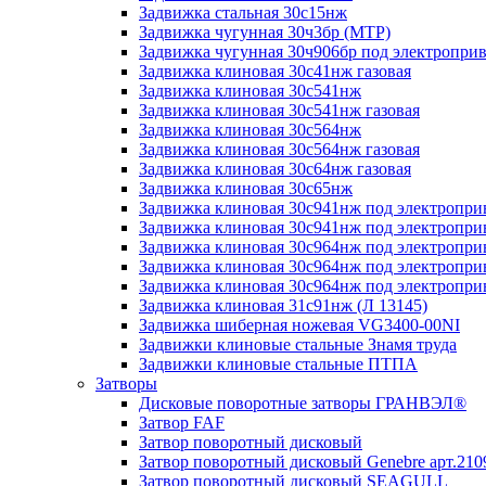
Задвижка стальная 30с15нж
Задвижка чугунная 30ч3бр (МТР)
Задвижка чугунная 30ч906бр под электропри
Задвижка клиновая 30с41нж газовая
Задвижка клиновая 30с541нж
Задвижка клиновая 30с541нж газовая
Задвижка клиновая 30с564нж
Задвижка клиновая 30с564нж газовая
Задвижка клиновая 30с64нж газовая
Задвижка клиновая 30с65нж
Задвижка клиновая 30с941нж под электропри
Задвижка клиновая 30с941нж под электроприв
Задвижка клиновая 30с964нж под электропри
Задвижка клиновая 30с964нж под электропри
Задвижка клиновая 30с964нж под электроприв
Задвижка клиновая 31с91нж (Л 13145)
Задвижка шиберная ножевая VG3400-00NI
Задвижки клиновые стальные Знамя труда
Задвижки клиновые стальные ПТПА
Затворы
Дисковые поворотные затворы ГРАНВЭЛ®
Затвор FAF
Затвор поворотный дисковый
Затвор поворотный дисковый Genebre арт.210
Затвор поворотный дисковый SEAGULL