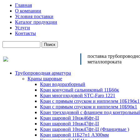
Главная
О компании
Условия поставки
Каталог продукции
Услуги
Контакты
поставка трубопроводн
металлопроката
Трубопроводная арматура
Краны шаровые
Кран водоразборный
Кран конусный сальниковый 11Б6бк
Кран многоходовой STC-Faro 1221
Кран с прямым спуском и ниппелем 10Б19бк1
Кран с прямым спуском и ниппелем 10Б9бк1
Кран трехходовой с фланцем под контрольны
Кран шаровой 10нж46фт-Ц
Кран шаровой 10нж47фт-Ц
Кран шаровой 10нж47фт-Ц (Фланцевые )
Кран шаровой 11Б27п1 А300мм