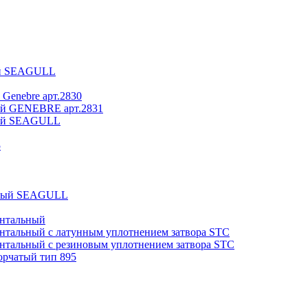
вый SEAGULL
 Genebre арт.2830
вый GENEBRE арт.2831
вый SEAGULL
5
отный SEAGULL
онтальный
онтальный с латунным уплотнением затвора STC
онтальный с резиновым уплотнением затвора STC
орчатый тип 895