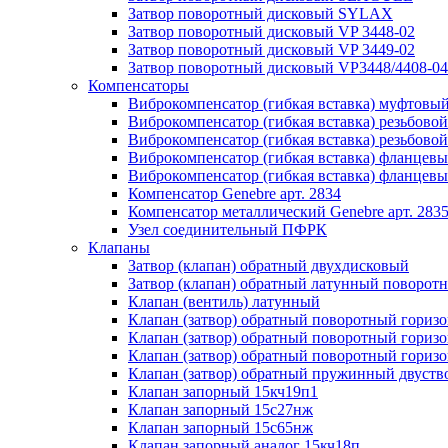
Затвор поворотный дисковый SYLAX
Затвор поворотный дисковый VP 3448-02
Затвор поворотный дисковый VP 3449-02
Затвор поворотный дисковый VP3448/4408-04
Компенсаторы
Виброкомпенсатор (гибкая вставка) муфто
Виброкомпенсатор (гибкая вставка) резьбовой
Виброкомпенсатор (гибкая вставка) резьбовой
Виброкомпенсатор (гибкая вставка) фланце
Виброкомпенсатор (гибкая вставка) фланце
Компенсатор Genebre арт. 2834
Компенсатор металлический Genebre арт. 283
Узел соединительный ПФРК
Клапаны
Затвор (клапан) обратный двухдисковый
Затвор (клапан) обратный латунный повор
Клапан (вентиль) латунный
Клапан (затвор) обратный поворотный гориз
Клапан (затвор) обратный поворотный гориз
Клапан (затвор) обратный поворотный гориз
Клапан (затвор) обратный пружинный двуств
Клапан запорный 15кч19п1
Клапан запорный 15с27нж
Клапан запорный 15с65нж
Клапан запорный аналог 15кч18п