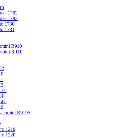
ro
no+ 1782
no+ 1783
to 1730
to 1731
omini R910
mini R911
02
10
11
13
13L
14
14L
19
acomini R919S
5
ro 1219
ro 1220