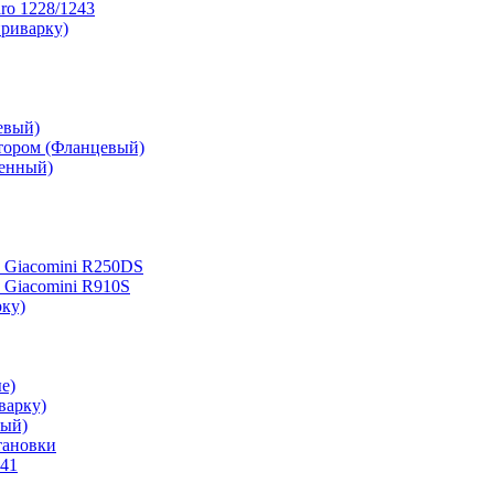
ro 1228/1243
приварку)
евый)
ктором (Фланцевый)
ченный)
 Giacomini R250DS
 Giacomini R910S
рку)
е)
варку)
вый)
тановки
541