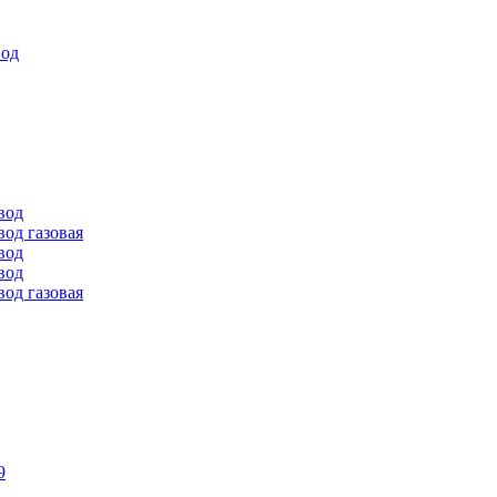
вод
вод
од газовая
вод
вод
од газовая
9