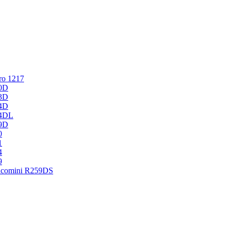
ro 1217
0D
3D
4D
54DL
9D
0
1
4
9
acomini R259DS