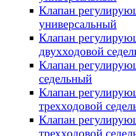
Клапан регулирую
универсальный
Клапан регулирую
двухходовой седе
Клапан регулирую
седельный
Клапан регулирую
трехходовой седел
Клапан регулирую
трехходовой седел