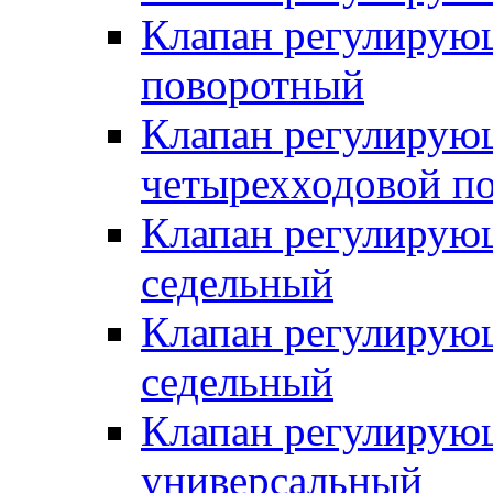
Клапан регулирую
поворотный
Клапан регулирую
четырехходовой п
Клапан регулирую
седельный
Клапан регулирую
седельный
Клапан регулирую
универсальный