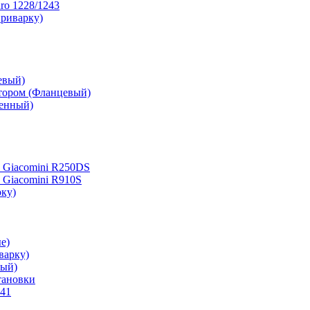
ro 1228/1243
приварку)
евый)
ктором (Фланцевый)
ченный)
 Giacomini R250DS
 Giacomini R910S
рку)
е)
варку)
вый)
тановки
541