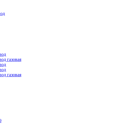
вод
вод
од газовая
вод
вод
од газовая
9