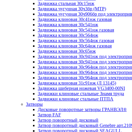
Задвижка стальная 30с15нж
Задвижка чугунная 30ч3бр (МТР)
Задвижка чугунная 30ч906бр под электропри
Задвижка клиновая 30с41нж газовая
Задвижка клиновая 30с541нж
Задвижка клиновая 30с541нж газовая
Задвижка клиновая 30с564нж
Задвижка клиновая 30с564нж газовая
Задвижка клиновая 30с64нж газовая
Задвижка клиновая 30с65нж
Задвижка клиновая 30с941нж под электропри
Задвижка клиновая 30с941нж под электроприв
Задвижка клиновая 30с964нж под электропри
Задвижка клиновая 30с964нж под электропри
Задвижка клиновая 30с964нж под электроприв
Задвижка клиновая 31с91нж (Л 13145)
Задвижка шиберная ножевая VG3400-00NI
Задвижки клиновые стальные Знамя труда
Задвижки клиновые стальные ПТПА
Затворы
Дисковые поворотные затворы ГРАНВЭЛ®
Затвор FAF
Затвор поворотный дисковый
Затвор поворотный дисковый Genebre арт.210
Затвор поворотный дисковый SEAGULL