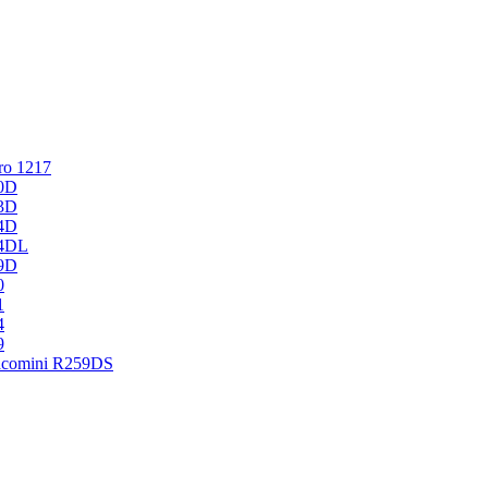
ro 1217
0D
3D
4D
54DL
9D
0
1
4
9
acomini R259DS