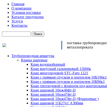
Главная
О компании
Условия поставки
Каталог продукции
Услуги
Контакты
поставка трубопроводн
металлопроката
Трубопроводная арматура
Краны шаровые
Кран водоразборный
Кран конусный сальниковый 11Б6бк
Кран многоходовой STC-Faro 1221
Кран с прямым спуском и ниппелем 10Б19бк1
Кран с прямым спуском и ниппелем 10Б9бк1
Кран трехходовой с фланцем под контрольны
Кран шаровой 10нж46фт-Ц
Кран шаровой 10нж47фт-Ц
Кран шаровой 10нж47фт-Ц (Фланцевые )
Кран шаровой 11Б27п1 А300мм