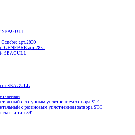
вый SEAGULL
 Genebre арт.2830
вый GENEBRE арт.2831
вый SEAGULL
5
отный SEAGULL
онтальный
онтальный с латунным уплотнением затвора STC
онтальный с резиновым уплотнением затвора STC
орчатый тип 895