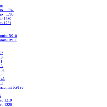
ro
no+ 1782
no+ 1783
to 1730
to 1731
omini R910
mini R911
02
10
11
13
13L
14
14L
19
acomini R919S
5
ro 1219
ro 1220