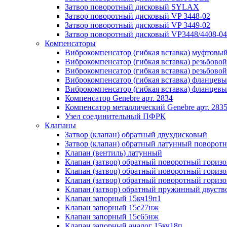
Затвор поворотный дисковый SYLAX
Затвор поворотный дисковый VP 3448-02
Затвор поворотный дисковый VP 3449-02
Затвор поворотный дисковый VP3448/4408-04
Компенсаторы
Виброкомпенсатор (гибкая вставка) муфто
Виброкомпенсатор (гибкая вставка) резьбовой
Виброкомпенсатор (гибкая вставка) резьбовой
Виброкомпенсатор (гибкая вставка) фланце
Виброкомпенсатор (гибкая вставка) фланце
Компенсатор Genebre арт. 2834
Компенсатор металлический Genebre арт. 283
Узел соединительный ПФРК
Клапаны
Затвор (клапан) обратный двухдисковый
Затвор (клапан) обратный латунный повор
Клапан (вентиль) латунный
Клапан (затвор) обратный поворотный гориз
Клапан (затвор) обратный поворотный гориз
Клапан (затвор) обратный поворотный гориз
Клапан (затвор) обратный пружинный двуств
Клапан запорный 15кч19п1
Клапан запорный 15с27нж
Клапан запорный 15с65нж
Клапан запорный аналог 15кч18п